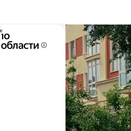
е
по
 области