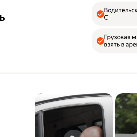
Водительск
ь
С
Грузовая м
взять в ар