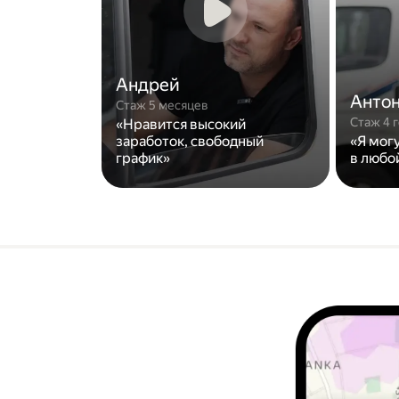
Андрей
Анто
Стаж 5 месяцев
Стаж 4 
«Нравится высокий
заработок, свободный
«Я мог
график»
в любо