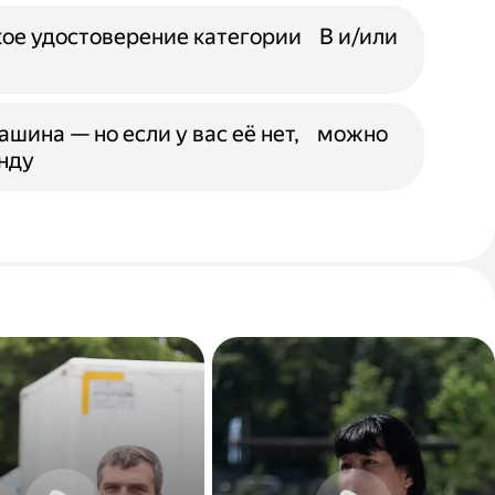
ое удостоверение категории B и/или
ашина — но если у вас её нет, можно
енду