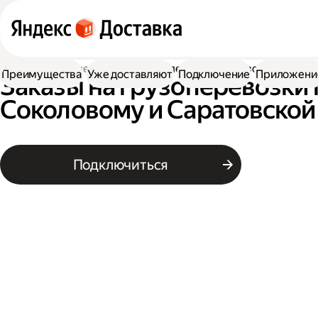
Работа водителем
Заказы на перевозку грузов
Преимущества
Уже доставляют
Подключение
Приложени
Заказы на грузоперевозки 
Соколовому и Саратовской
Подключиться