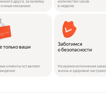
енного друга, за оклейку
количество часов
и иные механики
в неделю
Заботимся
е только ваши
о безопасности
ые клиенты оставляют
На время исполнения зака
раждения
жизнь и здоровье застрах