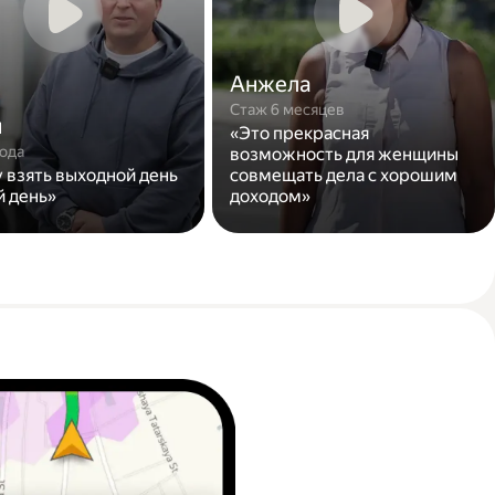
Анжела
Стаж 6 месяцев
н
«Это прекрасная
года
возможность для женщины
у взять выходной день
совмещать дела с хорошим
й день»
доходом»