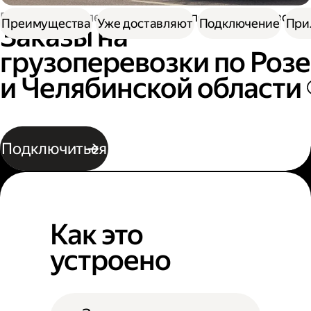
Работа водителем
Заказы на перевозку грузов
Преимущества
Уже доставляют
Подключение
При
Заказы на
грузоперевозки по Розе
и Челябинской области
Подключиться
Как это
устроено