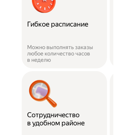
Забот
Гибкое расписание
о без
Можно выполнять заказы
На вре
любое количество часов
заказа 
в неделю
здоров
Сотрудничество
Скидк
в удобном районе