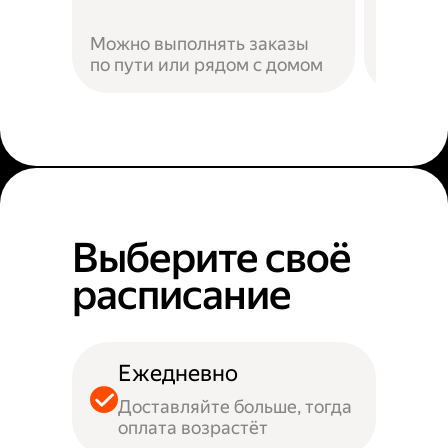
Можно выполнять заказы
по пути или рядом с домом
Наприм
Выберите своё
расписание
Ежедневно
Доставляйте больше, тогда
оплата возрастёт