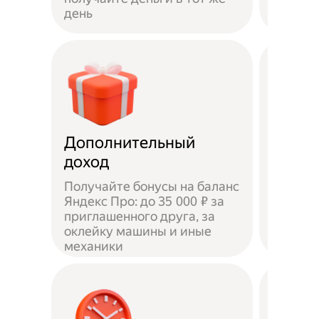
день
самока
Дополнительный
Чаевы
доход
Получайте бонусы на баланс
Яндекс Про: до 35 000 ₽ за
приглашенного друга, за
Доволь
оклейку машины и иные
оставл
механики