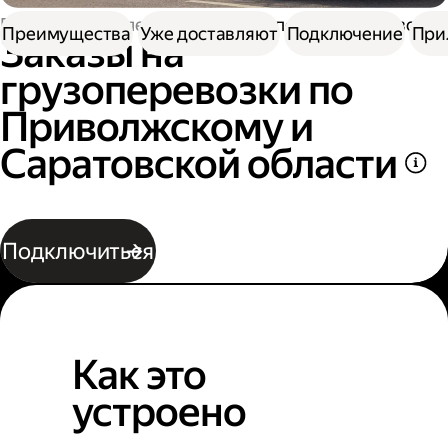
Работа водителем
Заказы на перевозку грузов
Преимущества
Уже доставляют
Подключение
При
Заказы на
грузоперевозки по
Приволжскому и
Саратовской области
Подключиться
Как это
устроено