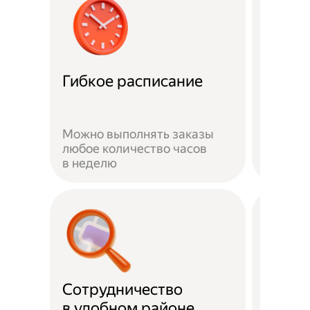
Забот
Гибкое расписание
о без
Можно выполнять заказы
На вре
любое количество часов
заказа 
в неделю
здоров
Сотрудничество
Скидк
в удобном районе