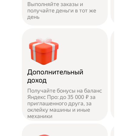
Выполняйте заказы и
достав
получайте деньги в тот же
пешком
день
самока
Дополнительный
Чаевы
доход
Получайте бонусы на баланс
Яндекс Про: до 35 000 ₽ за
приглашенного друга, за
Доволь
оклейку машины и иные
оставл
механики