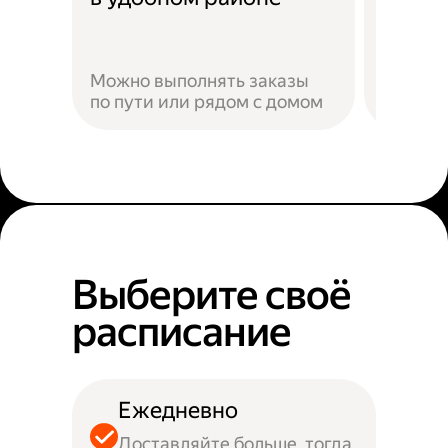
Можно выполнять заказы
по пути или рядом с домом
Наприм
Выберите своё
расписание
Ежедневно
Доставляйте больше, тогда