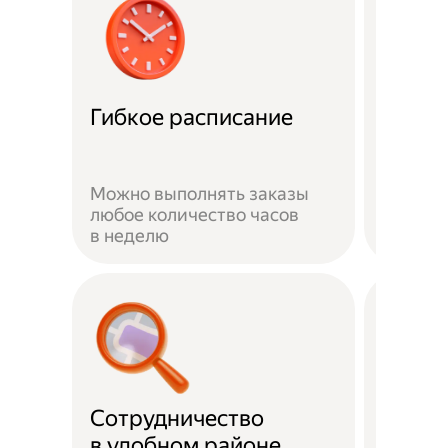
Забот
Гибкое расписание
о без
Можно выполнять заказы
На вре
любое количество часов
заказа 
в неделю
здоров
Сотрудничество
Скидк
в удобном районе