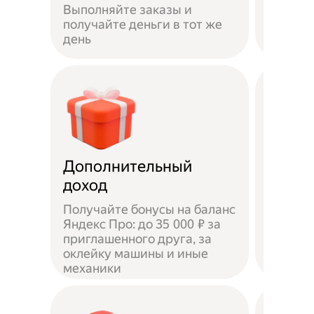
Выполняйте заказы и
достав
получайте деньги в тот же
пешком
день
самока
Дополнительный
Чаевы
доход
Получайте бонусы на баланс
Яндекс Про: до 35 000 ₽ за
приглашенного друга, за
Доволь
оклейку машины и иные
оставл
механики