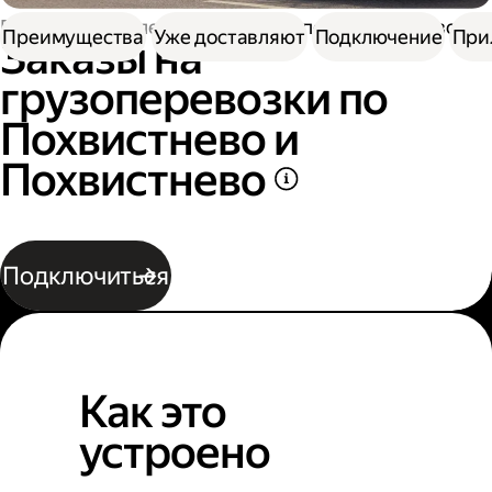
Работа водителем
Заказы на перевозку грузов
Преимущества
Уже доставляют
Подключение
При
Заказы на
грузоперевозки по
Похвистнево и
Похвистнево
Подключиться
Как это
устроено