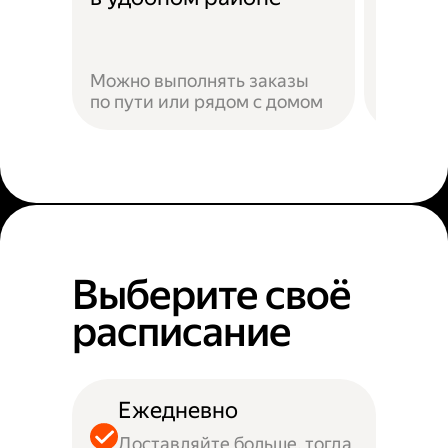
Можно выполнять заказы
по пути или рядом с домом
Наприм
Выберите своё
расписание
Ежедневно
Доставляйте больше, тогда