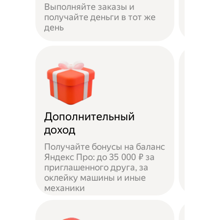
Выполняйте заказы и
достав
получайте деньги в тот же
пешком
день
самока
Дополнительный
Чаевы
доход
Получайте бонусы на баланс
Яндекс Про: до 35 000 ₽ за
приглашенного друга, за
Доволь
оклейку машины и иные
оставл
механики