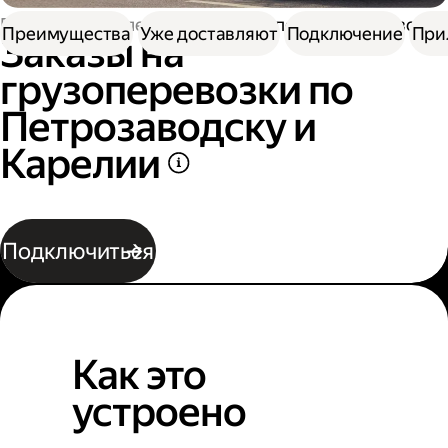
Работа водителем
Заказы на перевозку грузов
Преимущества
Уже доставляют
Подключение
При
Заказы на
грузоперевозки по
Петрозаводску и
Карелии
Подключиться
Как это
устроено