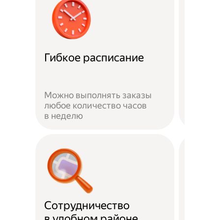
Забот
Гибкое расписание
о без
Можно выполнять заказы
На вре
любое количество часов
заказа 
в неделю
здоров
Сотрудничество
Скидк
в удобном районе