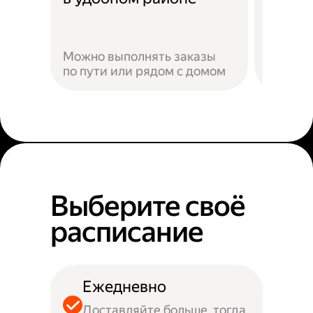
Можно выполнять заказы
по пути или рядом с домом
Наприм
Выберите своё
расписание
Ежедневно
Доставляйте больше, тогда