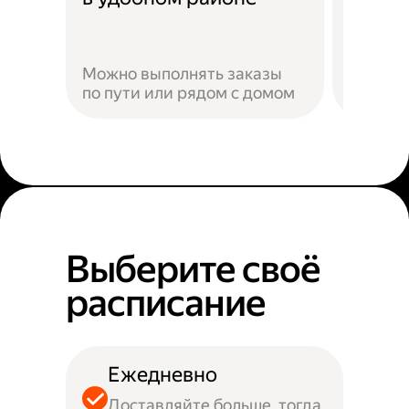
Можно выполнять заказы
по пути или рядом с домом
Наприм
Выберите своё
расписание
Ежедневно
Доставляйте больше, тогда