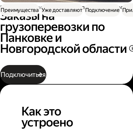
Работа водителем
Заказы на перевозку грузов
Преимущества
Уже доставляют
Подключение
При
Заказы на
грузоперевозки по
Панковке и
Новгородской области
Подключиться
Как это
устроено