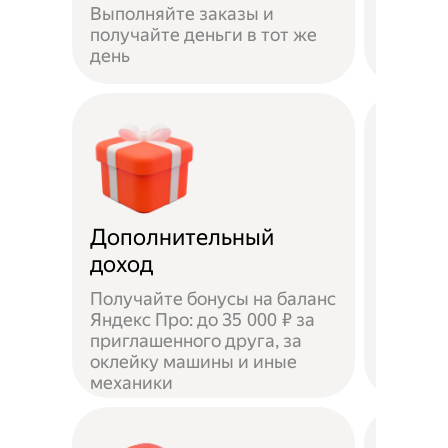
Выполняйте заказы и
достав
получайте деньги в тот же
пешком
день
самока
Дополнительный
Чаевы
доход
Получайте бонусы на баланс
Яндекс Про: до 35 000 ₽ за
приглашенного друга, за
Доволь
оклейку машины и иные
оставл
механики