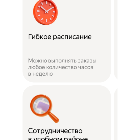
Забот
Гибкое расписание
о без
Можно выполнять заказы
На вре
любое количество часов
заказа 
в неделю
здоров
Сотрудничество
Скидк
в удобном районе