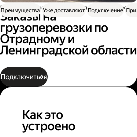
Работа водителем
Заказы на перевозку грузов
Преимущества
Уже доставляют
Подключение
При
Заказы на
грузоперевозки по
Отрадному и
Ленинградской области
Подключиться
Как это
устроено