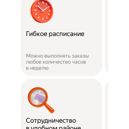
Забот
Гибкое расписание
о без
Можно выполнять заказы
На вре
любое количество часов
заказа 
в неделю
здоров
Сотрудничество
Скидк
в удобном районе