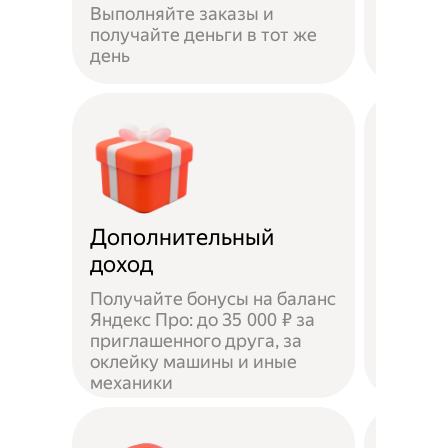
Выполняйте заказы и
достав
получайте деньги в тот же
пешком
день
самока
Дополнительный
Чаевы
доход
Получайте бонусы на баланс
Яндекс Про: до 35 000 ₽ за
приглашенного друга, за
Доволь
оклейку машины и иные
оставл
механики