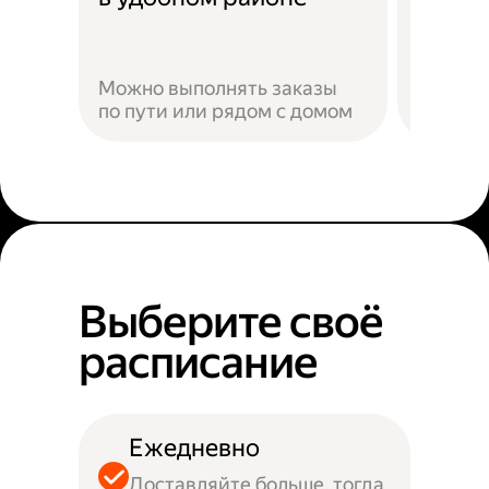
Можно выполнять заказы
по пути или рядом с домом
Наприм
Выберите своё
расписание
Ежедневно
Доставляйте больше, тогда