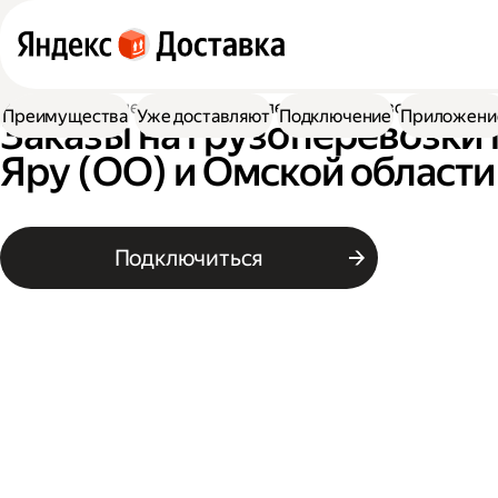
Работа водителем
Заказы на перевозку грузов
Преимущества
Уже доставляют
Подключение
Приложени
Заказы на грузоперевозки
Яру (ОО) и Омской области
Подключиться