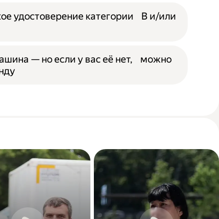
ое удостоверение категории B и/или
ашина — но если у вас её нет, можно
енду