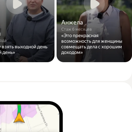
Анжела
Стаж 6 месяцев
н
«Это прекрасная
года
возможность для женщины
у взять выходной день
совмещать дела с хорошим
й день»
доходом»