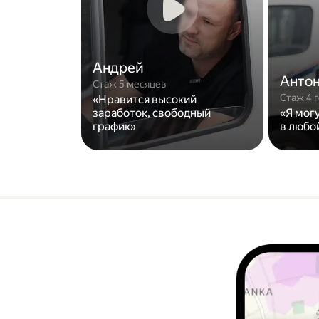
Андрей
Анто
Стаж 5 месяцев
Стаж 4 
«Нравится высокий
заработок, свободный
«Я мог
график»
в любо