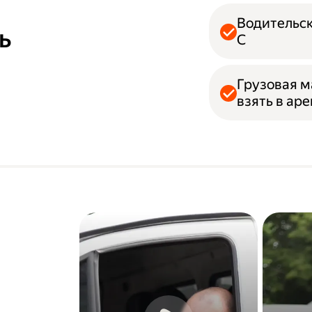
Водительск
ь
С
Грузовая м
взять в ар