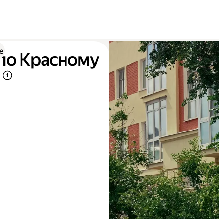
е
 по Красному