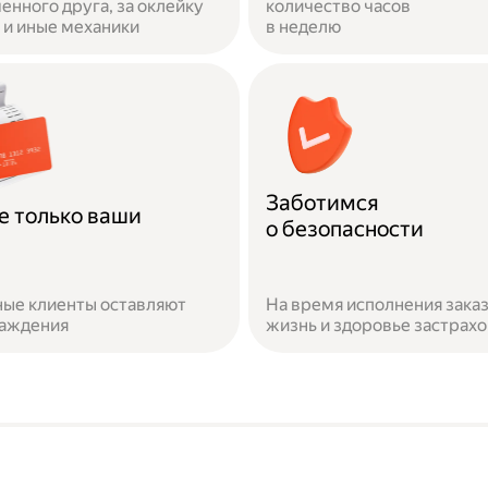
енного друга, за оклейку
количество часов
и иные механики
в неделю
Заботимся
е только ваши
о безопасности
ые клиенты оставляют
На время исполнения зака
раждения
жизнь и здоровье застрах