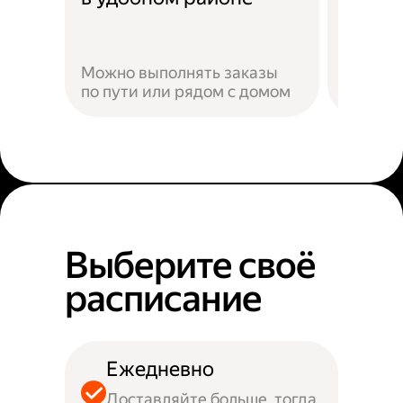
Можно выполнять заказы
по пути или рядом с домом
Наприм
Выберите своё
расписание
Ежедневно
Доставляйте больше, тогда