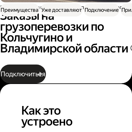
Работа водителем
Заказы на перевозку грузов
Преимущества
Уже доставляют
Подключение
При
Заказы на
грузоперевозки по
Кольчугино и
Владимирской области
Подключиться
Как это
устроено