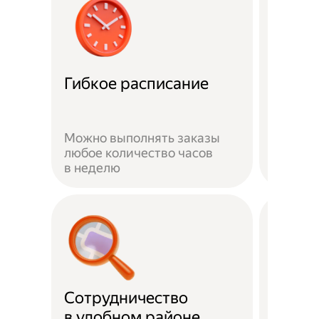
Забот
Гибкое расписание
о без
Можно выполнять заказы
На вре
любое количество часов
заказа 
в неделю
здоров
Сотрудничество
Скидк
в удобном районе