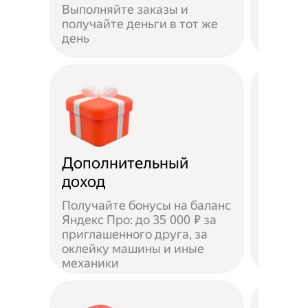
Выполняйте заказы и
достав
получайте деньги в тот же
пешком
день
самока
Дополнительный
Чаевы
доход
Получайте бонусы на баланс
Яндекс Про: до 35 000 ₽ за
приглашенного друга, за
Доволь
оклейку машины и иные
оставл
механики