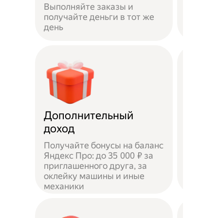
Выполняйте заказы и
достав
получайте деньги в тот же
пешком
день
самока
Дополнительный
Чаевы
доход
Получайте бонусы на баланс
Яндекс Про: до 35 000 ₽ за
приглашенного друга, за
Доволь
оклейку машины и иные
оставл
механики