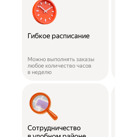
Забот
Гибкое расписание
о без
Можно выполнять заказы
На вре
любое количество часов
заказа 
в неделю
здоров
Сотрудничество
Скидк
в удобном районе