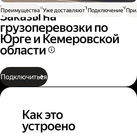
Работа водителем
Заказы на перевозку грузов
Преимущества
Уже доставляют
Подключение
При
Заказы на
грузоперевозки по
Юрге и Кемеровской
области
Подключиться
Как это
устроено