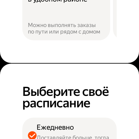
Можно выполнять заказы
по пути или рядом с домом
Наприм
Выберите своё
расписание
Ежедневно
Доставляйте больше, тогда