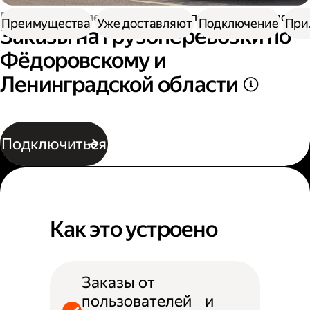
Работа водителем
Заказы на перевозку грузов
Преимущества
Уже доставляют
Подключение
При
Заказы на грузоперевозки по
Фёдоровскому и
Ленинградской области
Подключиться
Как это устроено
Заказы от
пользователей и