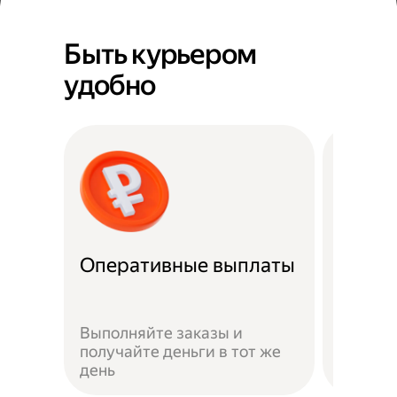
Быть курьером
удобно
Оперативные выплаты
Можно
Если не
Выполняйте заказы и
достав
получайте деньги в тот же
пешком
день
самока