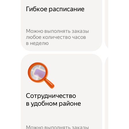
Забот
Гибкое расписание
о без
Можно выполнять заказы
На вре
любое количество часов
заказа 
в неделю
здоров
Сотрудничество
Скидк
в удобном районе
Можно выполнять заказы