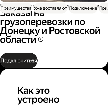
Работа водителем
Заказы на перевозку грузов
Преимущества
Уже доставляют
Подключение
При
Заказы на
грузоперевозки по
Донецку и Ростовской
области
Подключиться
Как это
устроено