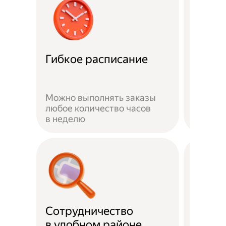
Забот
Гибкое расписание
о без
Можно выполнять заказы
На вре
любое количество часов
заказа 
в неделю
здоров
Сотрудничество
Скидк
в удобном районе