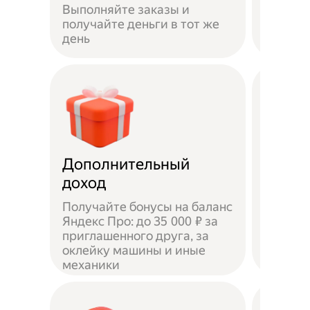
Выполняйте заказы и
достав
получайте деньги в тот же
пешком
день
самока
Дополнительный
Чаевы
доход
Получайте бонусы на баланс
Яндекс Про: до 35 000 ₽ за
приглашенного друга, за
Доволь
оклейку машины и иные
оставл
механики