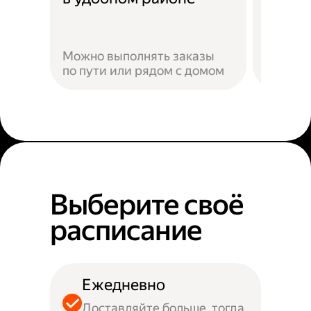
Можно выполнять заказы
по пути или рядом с домом
Наприм
Выберите своё
расписание
Ежедневно
Доставляйте больше, тогда