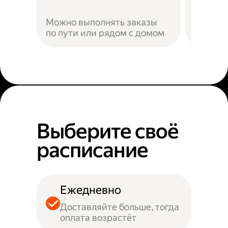
Можно выполнять заказы
по пути или рядом с домом
Наприм
Выберите своё
расписание
Ежедневно
Доставляйте больше, тогда
оплата возрастёт