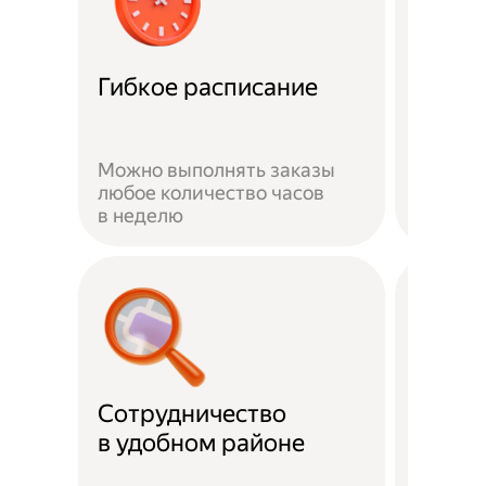
Забот
Гибкое расписание
о без
Можно выполнять заказы
На вре
любое количество часов
заказа 
в неделю
здоров
Сотрудничество
Скидк
в удобном районе