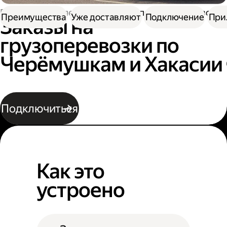
Работа водителем
Заказы на перевозку грузов
Преимущества
Уже доставляют
Подключение
При
Заказы на
грузоперевозки по
Черёмушкам и Хакасии
Подключиться
Как это
устроено