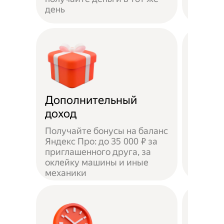
день
самока
Дополнительный
Чаевы
доход
Получайте бонусы на баланс
Яндекс Про: до 35 000 ₽ за
приглашенного друга, за
Доволь
оклейку машины и иные
оставл
механики