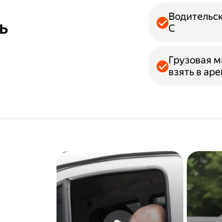
Водительск
ь
С
Грузовая м
взять в ар