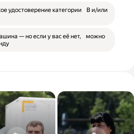
ое удостоверение категории B и/или
ашина — но если у вас её нет, можно
енду