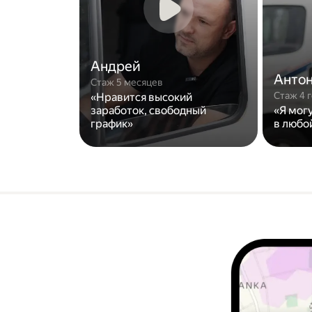
Андрей
Анто
Стаж 5 месяцев
Стаж 4 
«Нравится высокий
заработок, свободный
«Я мог
график»
в любо