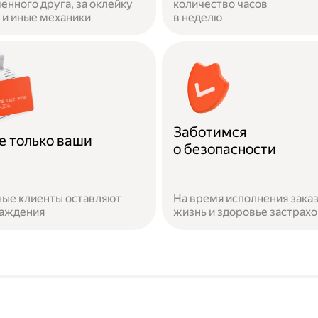
енного друга, за оклейку
количество часов
и иные механики
в неделю
Заботимся
е только ваши
о безопасности
ые клиенты оставляют
На время исполнения зака
раждения
жизнь и здоровье застрах