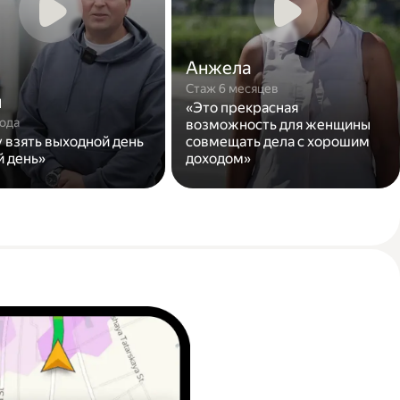
Анжела
Стаж 6 месяцев
н
«Это прекрасная
года
возможность для женщины
у взять выходной день
совмещать дела с хорошим
й день»
доходом»