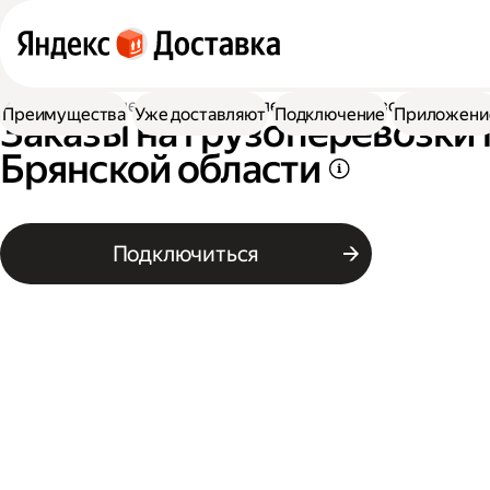
Работа водителем
Заказы на перевозку грузов
Преимущества
Уже доставляют
Подключение
Приложени
Заказы на грузоперевозки 
Брянской области
Подключиться