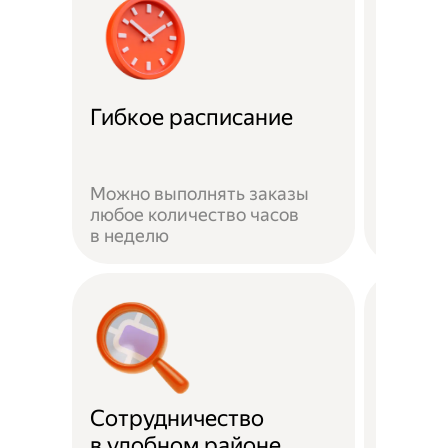
Забот
Гибкое расписание
о без
Можно выполнять заказы
На вре
любое количество часов
заказа 
в неделю
здоров
Сотрудничество
Скидк
в удобном районе