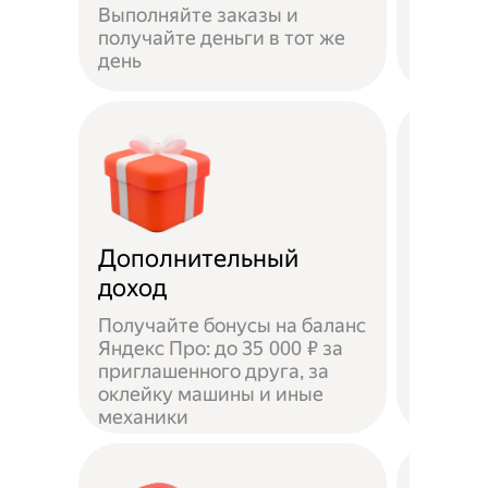
Выполняйте заказы и
достав
получайте деньги в тот же
пешком
день
самока
Дополнительный
Чаевы
доход
Получайте бонусы на баланс
Яндекс Про: до 35 000 ₽ за
приглашенного друга, за
Доволь
оклейку машины и иные
оставл
механики