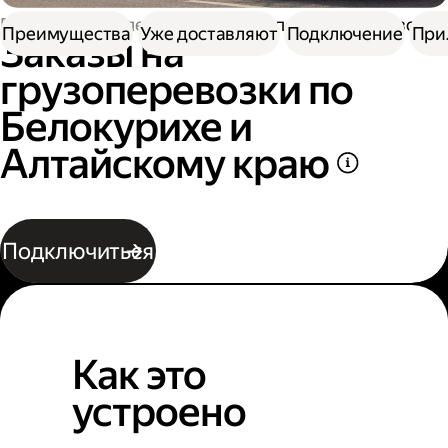
Работа водителем
Заказы на перевозку грузов
Преимущества
Уже доставляют
Подключение
При
Заказы на
грузоперевозки по
Белокурихе и
Алтайскому краю
Подключиться
Как это
устроено