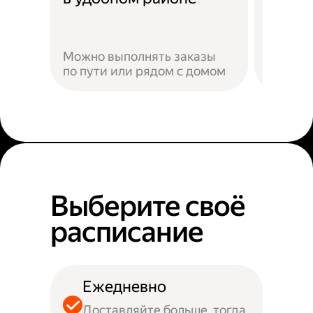
Можно выполнять заказы
по пути или рядом с домом
Наприм
Выберите своё
расписание
Ежедневно
Доставляйте больше, тогда