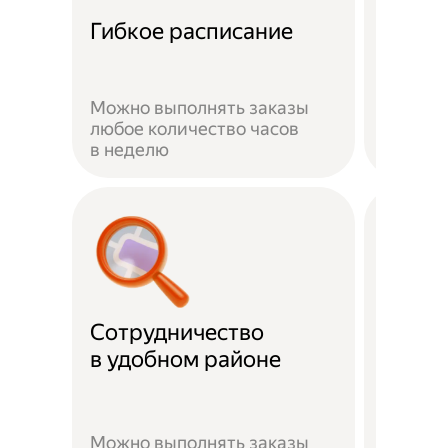
Забот
Гибкое расписание
о без
Можно выполнять заказы
На вре
любое количество часов
заказа 
в неделю
здоров
Сотрудничество
Скидк
в удобном районе
Можно выполнять заказы