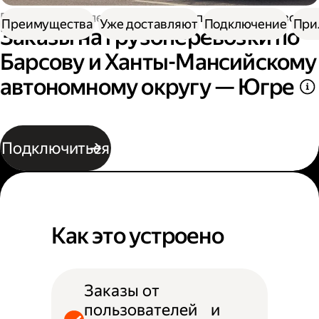
Работа водителем
Заказы на перевозку грузов
Преимущества
Уже доставляют
Подключение
При
Заказы на грузоперевозки по
Барсову и Ханты-Мансийскому
автономному округу — Югре
Подключиться
Как это устроено
Заказы от
пользователей и