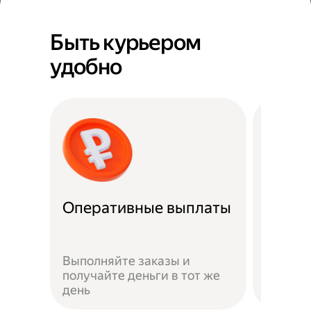
Быть курьером
удобно
Оперативные выплаты
Можно
Если не
Выполняйте заказы и
достав
получайте деньги в тот же
пешком
день
самока