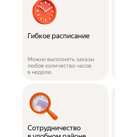
Забот
Гибкое расписание
о без
Можно выполнять заказы
На вре
любое количество часов
заказа 
в неделю
здоров
Сотрудничество
Скидк
в удобном районе