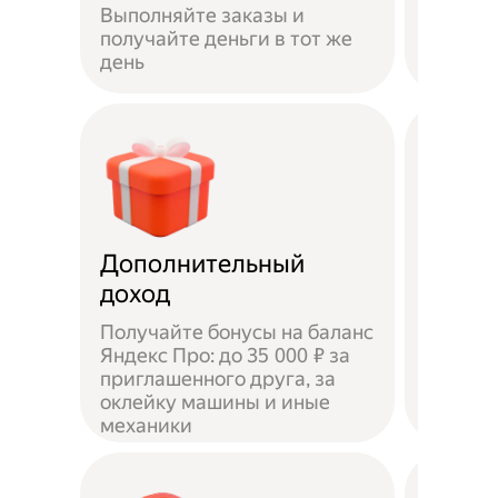
Выполняйте заказы и
достав
получайте деньги в тот же
пешком
день
самока
Дополнительный
Чаевы
доход
Получайте бонусы на баланс
Яндекс Про: до 35 000 ₽ за
приглашенного друга, за
Доволь
оклейку машины и иные
оставл
механики