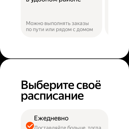
Можно выполнять заказы
по пути или рядом с домом
Наприм
Выберите своё
расписание
Ежедневно
Доставляйте больше, тогда