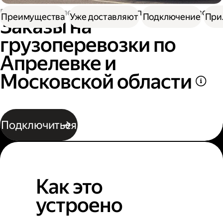
Работа водителем
Заказы на перевозку грузов
Преимущества
Уже доставляют
Подключение
При
Заказы на
грузоперевозки по
Апрелевке и
Московской области
Подключиться
Как это
устроено