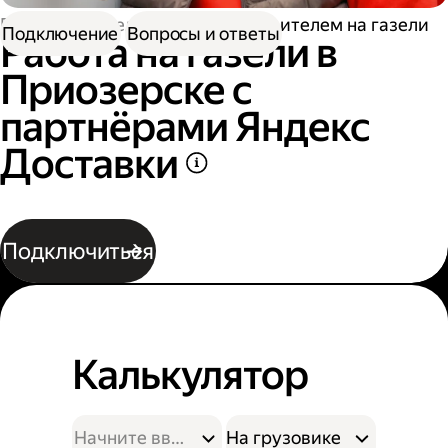
Работа водителем
Работа водителем на газели
Подключение
Вопросы и ответы
Работа на газели в
Приозерске с
партнёрами Яндекс
Доставки
Подключиться
Калькулятор
На грузовике