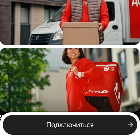
Водитель
грузовой машины
Пеший курьер
Россия
Подключиться
Бизнесу