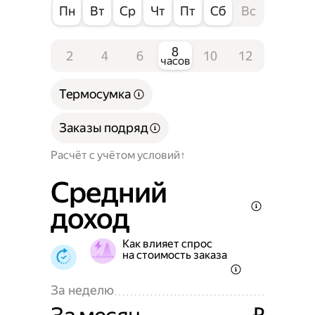
Пн
Вт
Ср
Чт
Пт
Сб
Вс
8
2
4
6
10
12
часов
Термосумка
Заказы подряд
Расчёт с учётом условий
Средний
доход
Как влияет спрос
на стоимость заказа
За неделю