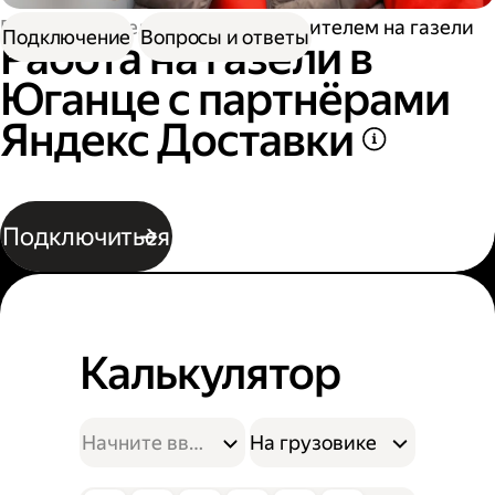
Работа водителем
Работа водителем на газели
Подключение
Вопросы и ответы
Работа на газели в
Юганце с партнёрами
Яндекс Доставки
Подключиться
Калькулятор
На грузовике