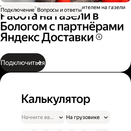
Работа водителем
Работа водителем на газели
Подключение
Вопросы и ответы
Работа на газели в
Бологом с партнёрами
Яндекс Доставки
Подключиться
Калькулятор
На грузовике