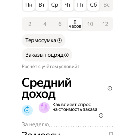
Пн
Вт
Ср
Чт
Пт
Сб
Вс
8
2
4
6
10
12
часов
Термосумка
Заказы подряд
Расчёт с учётом условий
Средний
доход
Как влияет спрос
на стоимость заказа
За неделю