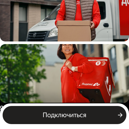
Водитель
грузовой машины
Пеший курьер
Россия
Подключиться
Бизнесу