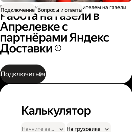
Работа водителем
Работа водителем на газели
Подключение
Вопросы и ответы
Работа на газели в
Апрелевке с
партнёрами Яндекс
Доставки
Подключиться
Калькулятор
На грузовике