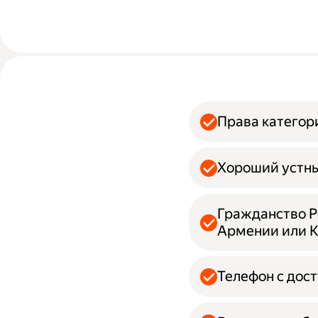
Права категор
Хороший устны
Гражданство Ро
Армении или 
Телефон с дос