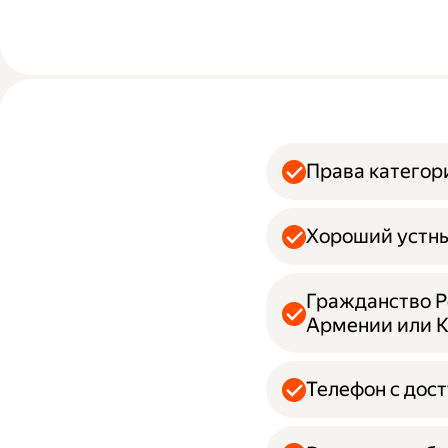
Права категор
Хороший устны
Гражданство Ро
Армении или 
Телефон с дос