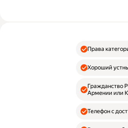
Права категор
Хороший устны
Гражданство Ро
Армении или 
Телефон с дос