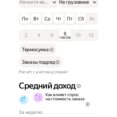
На грузовике
Пн
Вт
Ср
Чт
Пт
Сб
Вс
8
2
4
6
10
12
часов
Термосумка
Заказы подряд
Расчёт с учётом условий
Средний доход
Как влияет спрос
на стоимость заказа
За неделю