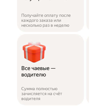
Получайте оплату после
Вы мож
каждого заказа или
выбират
несколько раз в неделю
города 
Все чаевые —
Распи
водителю
выбо
Сумма полностью
Можно 
зачисляется на счёт
когда у
водителя
выходн