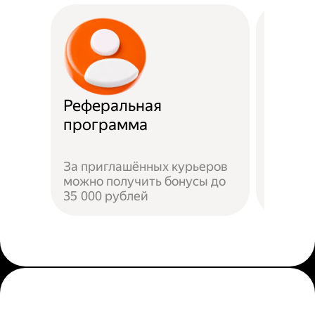
Реферальная
Прост
программа
Достат
За приглашённых курьеров
прилож
можно получить бонусы до
добави
35 000 рублей
пройти