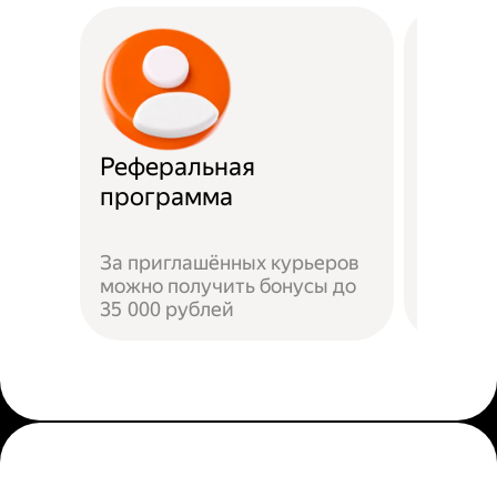
Реферальная
Прост
программа
Достат
За приглашённых курьеров
прилож
можно получить бонусы до
добави
35 000 рублей
пройти