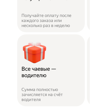
Получайте оплату после
Вы мож
каждого заказа или
выбират
несколько раз в неделю
города 
Все чаевые —
Распи
водителю
выбо
Сумма полностью
Можно 
зачисляется на счёт
когда у
водителя
выходн