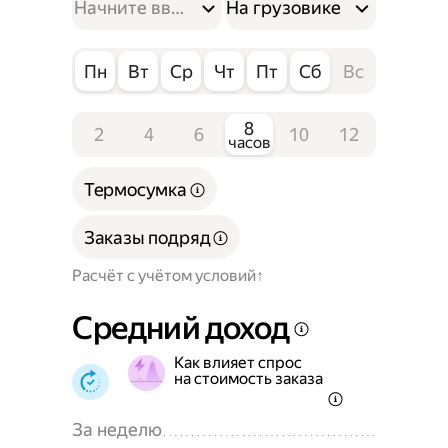
На грузовике
Пн
Вт
Ср
Чт
Пт
Сб
Вс
8
2
4
6
10
12
часов
Термосумка
Заказы подряд
Расчёт с учётом условий
Средний доход
Как влияет спрос
на стоимость заказа
За неделю