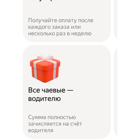
Получайте оплату после
Вы мож
каждого заказа или
выбират
несколько раз в неделю
города 
Все чаевые —
Распи
водителю
выбо
Сумма полностью
Можно 
зачисляется на счёт
когда у
водителя
выходн