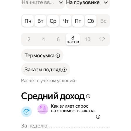
На грузовике
Пн
Вт
Ср
Чт
Пт
Сб
Вс
8
2
4
6
10
12
часов
Термосумка
Заказы подряд
Расчёт с учётом условий
Средний доход
Как влияет спрос
на стоимость заказа
За неделю