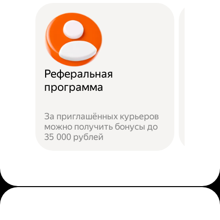
Реферальная
Прост
программа
Достат
За приглашённых курьеров
прилож
можно получить бонусы до
добави
35 000 рублей
пройти