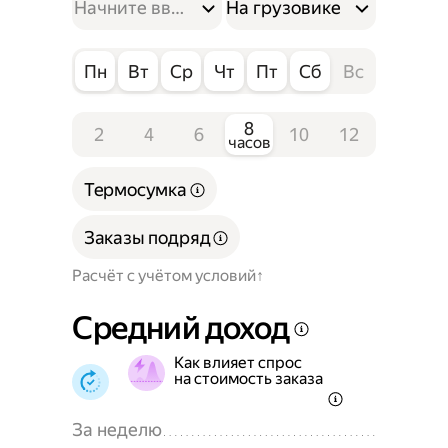
На грузовике
Пн
Вт
Ср
Чт
Пт
Сб
Вс
8
2
4
6
10
12
часов
Термосумка
Заказы подряд
Расчёт с учётом условий
Средний доход
Как влияет спрос
на стоимость заказа
За неделю