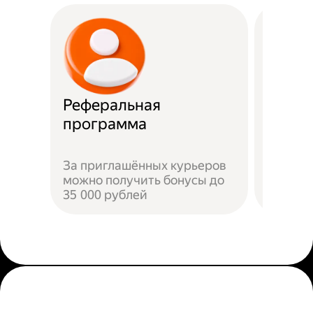
Реферальная
Прост
программа
Достат
За приглашённых курьеров
прилож
можно получить бонусы до
добави
35 000 рублей
пройти