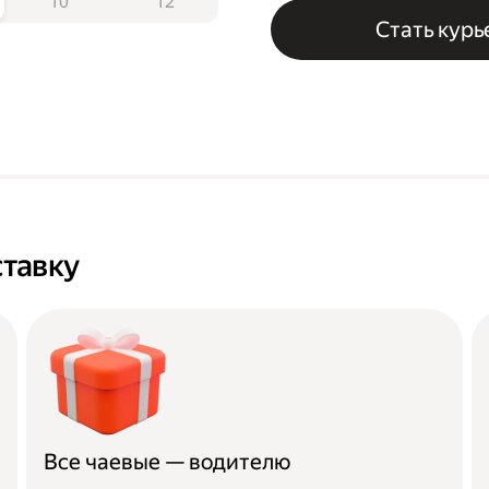
10
12
Стать кур
тавку
Все чаевые — водителю