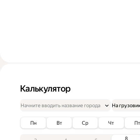
Калькулятор
На грузови
Пн
Вт
Ср
Чт
П
8