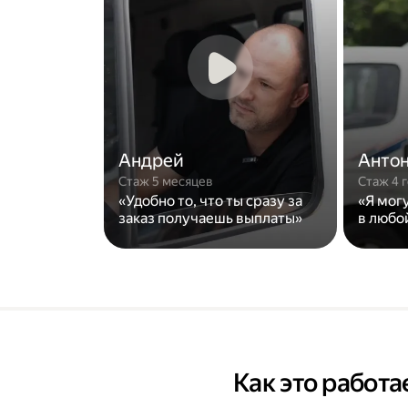
Андрей
Анто
Стаж 5 месяцев
Стаж 4 
«Удобно то, что ты сразу за
«Я мог
заказ получаешь выплаты»
в любо
Как это работа