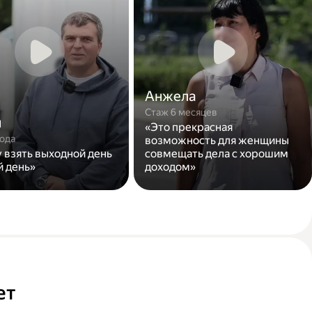
Анжела
Стаж 6 месяцев
н
«Это прекрасная
года
возможность для женщины
у взять выходной день
совмещать дела с хорошим
й день»
доходом»
ет