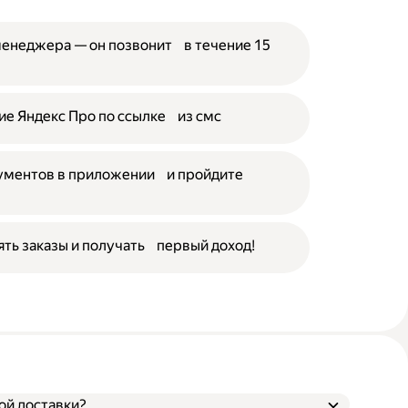
менеджера — он позвонит в течение 15
е Яндекс Про по ссылке из смс
кументов в приложении и пройдите
ять заказы и получать первый доход!
ой доставки?