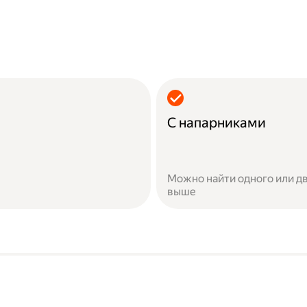
С напарниками
Можно найти одного или дв
выше