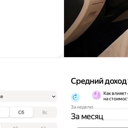
Средний доход
Как влияет
ке
на стоимос
За неделю
т
Сб
Вс
За месяц