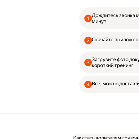
Дождитесь звонка 
минут
Скачайте приложени
Загрузите фото до
короткий тренинг
Всё, можно доставл
Как стать водителем грузов