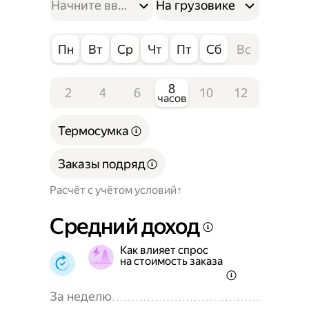
На грузовике
Пн
Вт
Ср
Чт
Пт
Сб
Вс
8
2
4
6
10
12
часов
Термосумка
Заказы подряд
Расчёт с учётом условий
Средний доход
Как влияет спрос
на стоимость заказа
За неделю