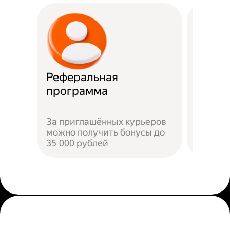
Реферальная
Прост
программа
Достат
За приглашённых курьеров
прилож
можно получить бонусы до
добави
35 000 рублей
пройти