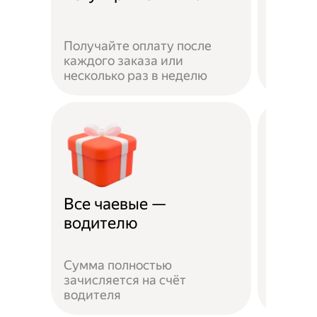
Получайте оплату после
Вы мож
каждого заказа или
выбират
несколько раз в неделю
города 
Все чаевые —
Распи
водителю
выбо
Сумма полностью
Можно 
зачисляется на счёт
когда у
водителя
выходн