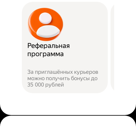
Реферальная
Прост
программа
Достат
За приглашённых курьеров
прилож
можно получить бонусы до
добави
35 000 рублей
пройти