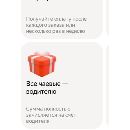
Получайте оплату после
Вы мож
каждого заказа или
выбират
несколько раз в неделю
города 
Все чаевые —
Распи
водителю
выбо
Сумма полностью
Можно 
зачисляется на счёт
когда у
водителя
выходн