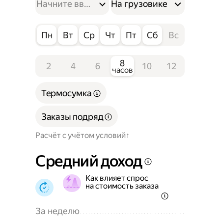
На грузовике
Пн
Вт
Ср
Чт
Пт
Сб
Вс
8
2
4
6
10
12
часов
Термосумка
Заказы подряд
Расчёт с учётом условий
Средний доход
Как влияет спрос
на стоимость заказа
За неделю