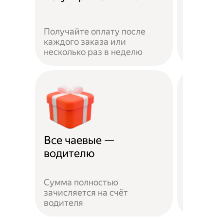
Получайте оплату после
Вы мож
каждого заказа или
выбират
несколько раз в неделю
города 
Все чаевые —
Распи
водителю
выбо
Сумма полностью
Можно 
зачисляется на счёт
когда у
водителя
выходн