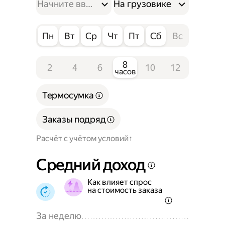
На грузовике
Пн
Вт
Ср
Чт
Пт
Сб
Вс
8
2
4
6
10
12
часов
Термосумка
Заказы подряд
Расчёт с учётом условий
Средний доход
Как влияет спрос
на стоимость заказа
За неделю