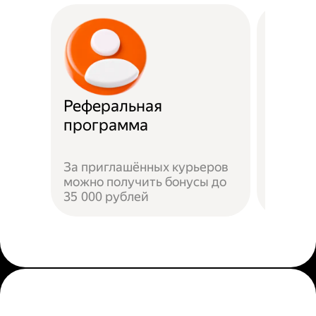
Реферальная
Прост
программа
Достат
За приглашённых курьеров
прилож
можно получить бонусы до
добави
35 000 рублей
пройти