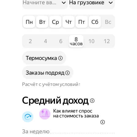
На грузовике
Пн
Вт
Ср
Чт
Пт
Сб
Вс
8
2
4
6
10
12
часов
Термосумка
Заказы подряд
Расчёт с учётом условий
Средний доход
Как влияет спрос
на стоимость заказа
За неделю