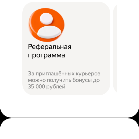
Реферальная
Прост
программа
Достат
За приглашённых курьеров
прилож
можно получить бонусы до
добави
35 000 рублей
пройти