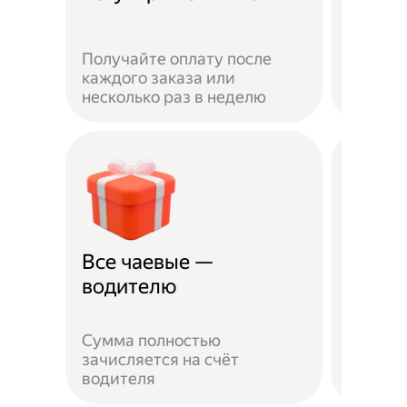
Получайте оплату после
Вы мож
каждого заказа или
выбират
несколько раз в неделю
города 
Все чаевые —
Распи
водителю
выбо
Сумма полностью
Можно 
зачисляется на счёт
когда у
водителя
выходн