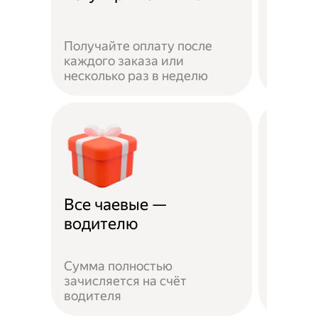
Получайте оплату после
Вы мож
каждого заказа или
выбират
несколько раз в неделю
города 
Все чаевые —
Распи
водителю
выбо
Сумма полностью
Можно 
зачисляется на счёт
когда у
водителя
выходн