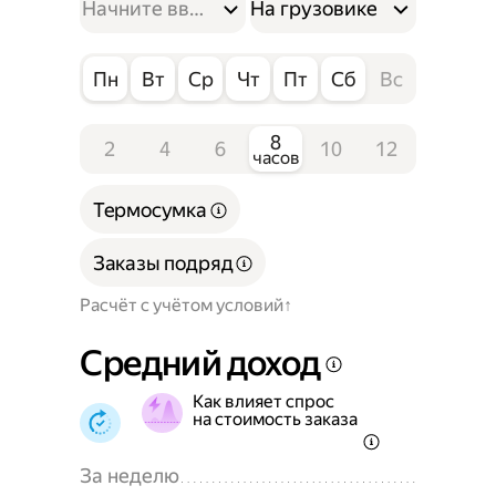
На грузовике
Пн
Вт
Ср
Чт
Пт
Сб
Вс
8
2
4
6
10
12
часов
Термосумка
Заказы подряд
Расчёт с учётом условий
Средний доход
Как влияет спрос
на стоимость заказа
За неделю