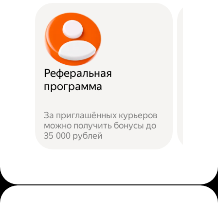
Реферальная
Прост
программа
Достат
За приглашённых курьеров
прилож
можно получить бонусы до
добави
35 000 рублей
пройти