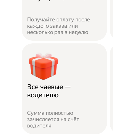
Получайте оплату после
Вы мож
каждого заказа или
выбират
несколько раз в неделю
города 
Все чаевые —
Распи
водителю
выбо
Сумма полностью
Можно 
зачисляется на счёт
когда у
водителя
выходн