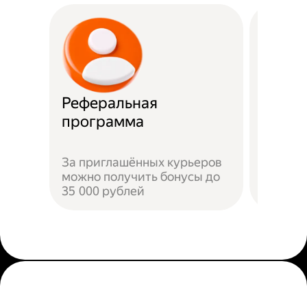
Реферальная
Прост
программа
Достат
За приглашённых курьеров
прилож
можно получить бонусы до
добави
35 000 рублей
пройти