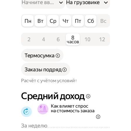
На грузовике
Пн
Вт
Ср
Чт
Пт
Сб
Вс
8
2
4
6
10
12
часов
Термосумка
Заказы подряд
Расчёт с учётом условий
Средний доход
Как влияет спрос
на стоимость заказа
За неделю