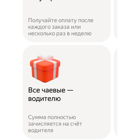
Получайте оплату после
Вы мож
каждого заказа или
выбират
несколько раз в неделю
города 
Все чаевые —
Распи
водителю
выбо
Сумма полностью
Можно 
зачисляется на счёт
когда у
водителя
выходн