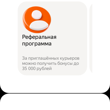
Реферальная
Прост
программа
Достат
За приглашённых курьеров
прилож
можно получить бонусы до
добави
35 000 рублей
пройти