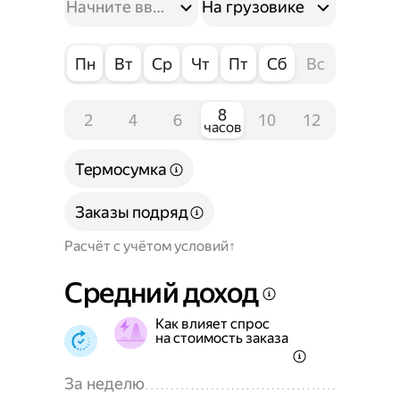
На грузовике
Пн
Вт
Ср
Чт
Пт
Сб
Вс
8
2
4
6
10
12
часов
Термосумка
Заказы подряд
Расчёт с учётом условий
Средний доход
Как влияет спрос
на стоимость заказа
За неделю