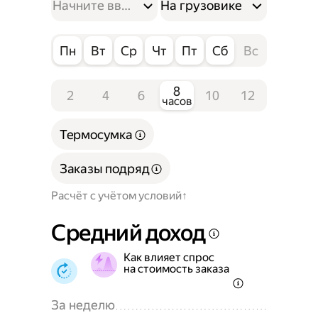
На грузовике
Пн
Вт
Ср
Чт
Пт
Сб
Вс
8
2
4
6
10
12
часов
Термосумка
Заказы подряд
Расчёт с учётом условий
Средний доход
Как влияет спрос
на стоимость заказа
За неделю