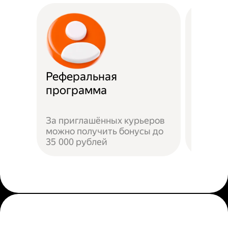
Реферальная
Прост
программа
Достат
За приглашённых курьеров
прилож
можно получить бонусы до
добави
35 000 рублей
пройти