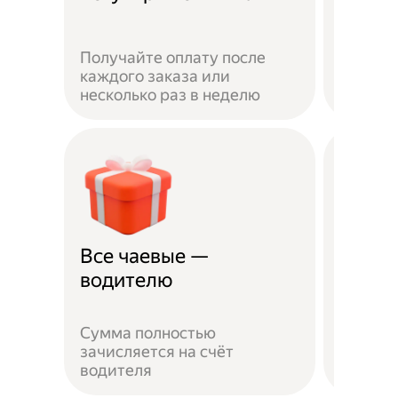
Получайте оплату после
Вы мож
каждого заказа или
выбират
несколько раз в неделю
города 
Все чаевые —
Распи
водителю
выбо
Сумма полностью
Можно 
зачисляется на счёт
когда у
водителя
выходн