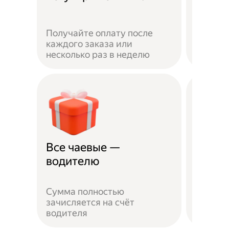
Получайте оплату после
Вы мож
каждого заказа или
выбират
несколько раз в неделю
города 
Все чаевые —
Распи
водителю
выбо
Сумма полностью
Можно 
зачисляется на счёт
когда у
водителя
выходн