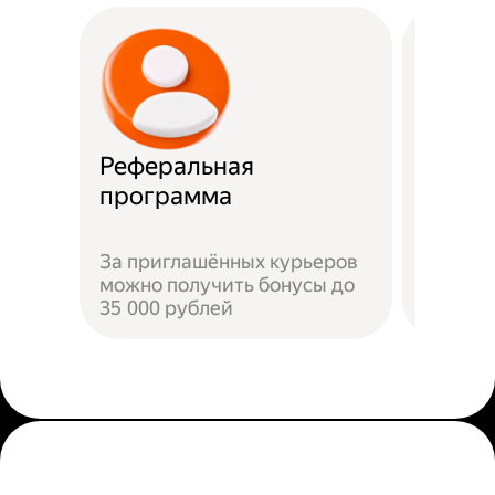
Реферальная
Прост
программа
Достат
За приглашённых курьеров
прилож
можно получить бонусы до
добави
35 000 рублей
пройти