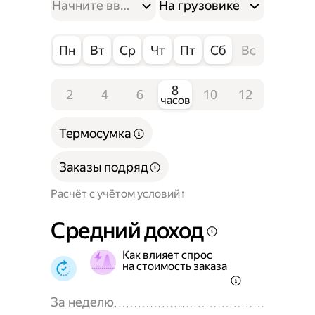
На грузовике
Пн
Вт
Ср
Чт
Пт
Сб
Вс
8
2
4
6
10
12
часов
Термосумка
Заказы подряд
Расчёт с учётом условий
Средний доход
Как влияет спрос
на стоимость заказа
За неделю