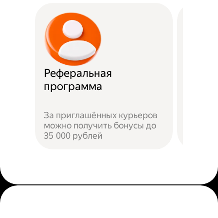
Реферальная
Прост
программа
Достат
За приглашённых курьеров
прилож
можно получить бонусы до
добави
35 000 рублей
пройти