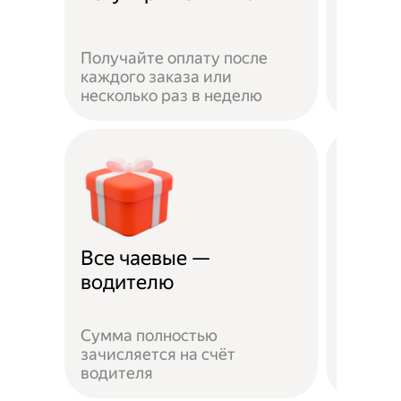
Получайте оплату после
Вы мож
каждого заказа или
выбират
несколько раз в неделю
города 
Все чаевые —
Распи
водителю
выбо
Сумма полностью
Можно 
зачисляется на счёт
когда у
водителя
выходн