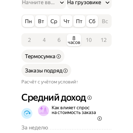
На грузовике
Пн
Вт
Ср
Чт
Пт
Сб
Вс
8
2
4
6
10
12
часов
Термосумка
Заказы подряд
Расчёт с учётом условий
Средний доход
Как влияет спрос
на стоимость заказа
За неделю