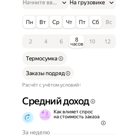
На грузовике
Пн
Вт
Ср
Чт
Пт
Сб
Вс
8
2
4
6
10
12
часов
Термосумка
Заказы подряд
Расчёт с учётом условий
Средний доход
Как влияет спрос
на стоимость заказа
За неделю