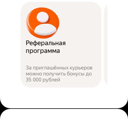
Реферальная
Прост
программа
Достат
За приглашённых курьеров
прилож
можно получить бонусы до
добави
35 000 рублей
пройти