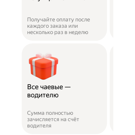
Получайте оплату после
Вы мож
каждого заказа или
выбират
несколько раз в неделю
города 
Все чаевые —
Распи
водителю
выбо
Сумма полностью
Можно 
зачисляется на счёт
когда у
водителя
выходн