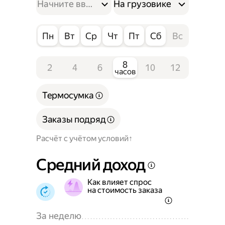
На грузовике
Пн
Вт
Ср
Чт
Пт
Сб
Вс
8
2
4
6
10
12
часов
Термосумка
Заказы подряд
Расчёт с учётом условий
Средний доход
Как влияет спрос
на стоимость заказа
За неделю