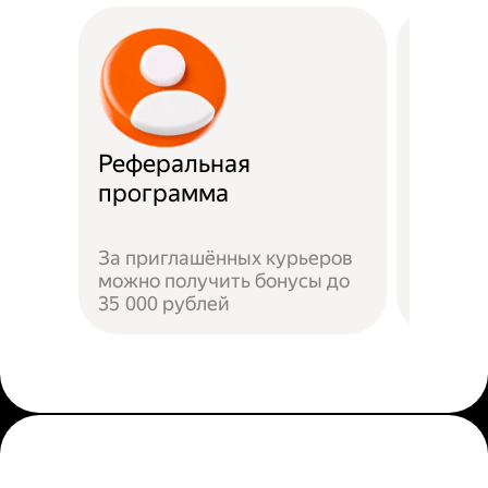
Реферальная
Прост
программа
Достат
За приглашённых курьеров
прилож
можно получить бонусы до
добави
35 000 рублей
пройти