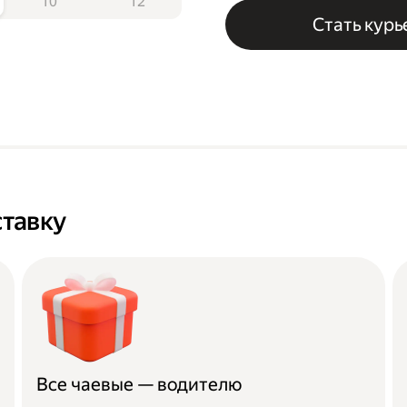
10
12
Стать кур
тавку
Все чаевые — водителю