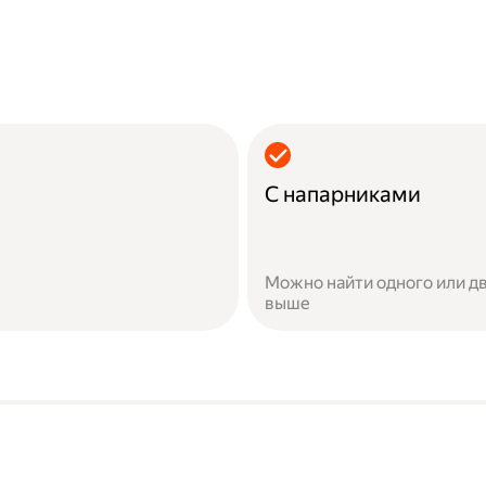
С напарниками
Можно найти одного или дв
выше