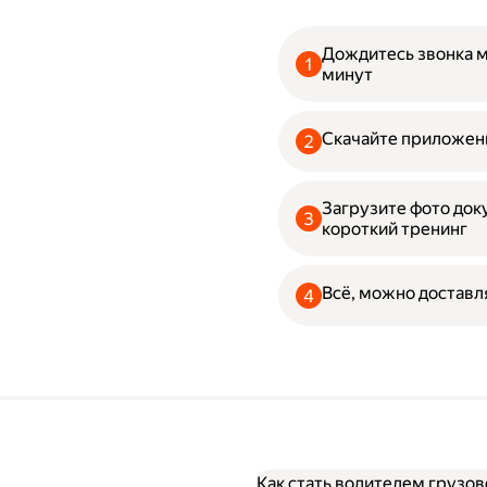
Дождитесь звонка 
минут
Скачайте приложени
Загрузите фото до
короткий тренинг
Всё, можно доставл
Как стать водителем грузов