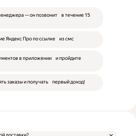
менеджера — он позвонит в течение 15
е Яндекс Про по ссылке из смс
кументов в приложении и пройдите
ять заказы и получать первый доход!
ой доставки?