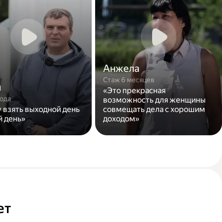
Анжела
Стаж 6 месяцев
н
«Это прекрасная
года
возможность для женщины
у взять выходной день
совмещать дела с хорошим
й день»
доходом»
ет