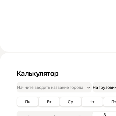
Калькулятор
На грузови
Пн
Вт
Ср
Чт
П
8