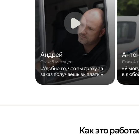
Андрей
Анто
Стаж 5 месяцев
Стаж 4 
«Удобно то, что ты сразу за
«Я мог
заказ получаешь выплаты»
в любо
Как это работа