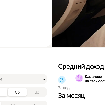
Средний доход
Как влияет
ке
на стоимос
За неделю
т
Сб
Вс
За месяц