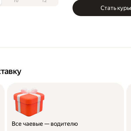
10
12
Стать кур
тавку
Все чаевые — водителю