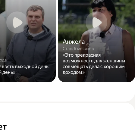
Анжела
Стаж 6 месяцев
н
«Это прекрасная
года
возможность для женщины
у взять выходной день
совмещать дела с хорошим
й день»
доходом»
ет