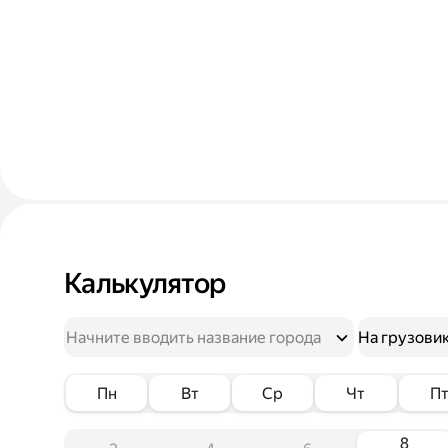
Калькулятор
На грузови
Пн
Вт
Ср
Чт
П
8