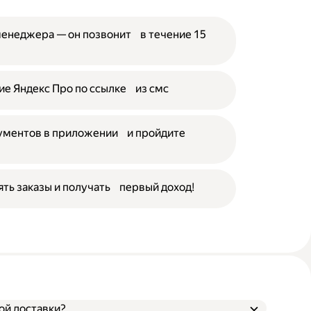
менеджера — он позвонит в течение 15
е Яндекс Про по ссылке из смс
кументов в приложении и пройдите
ять заказы и получать первый доход!
ой доставки?