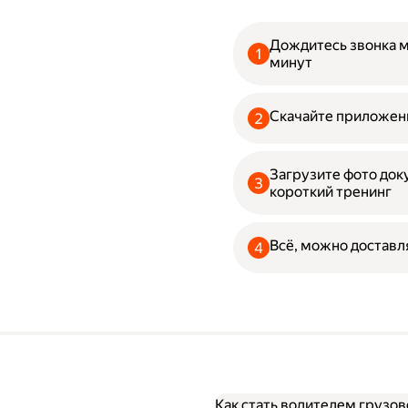
Дождитесь звонка 
минут
Скачайте приложени
Загрузите фото до
короткий тренинг
Всё, можно доставл
Как стать водителем грузов