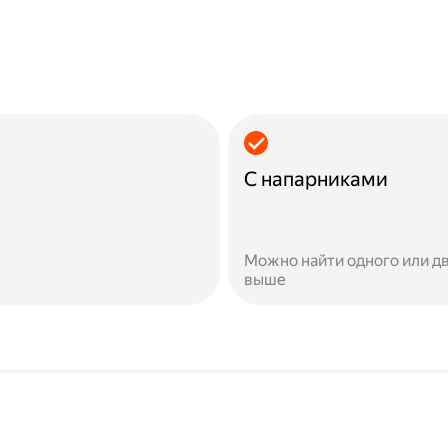
С напарниками
Можно найти одного или дв
выше