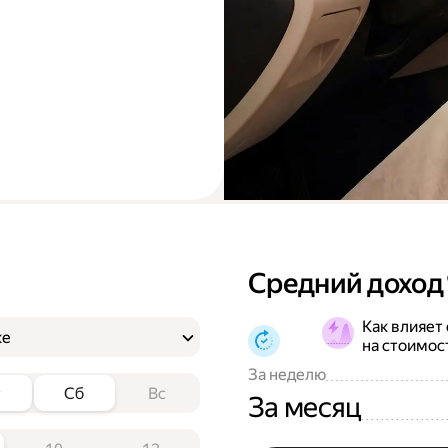
Средний доход
Как влияет
ке
на стоимос
За неделю
т
Сб
Вс
За месяц