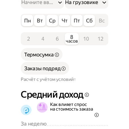
На грузовике
Пн
Вт
Ср
Чт
Пт
Сб
Вс
8
2
4
6
10
12
часов
Термосумка
Заказы подряд
Расчёт с учётом условий
Средний доход
Как влияет спрос
на стоимость заказа
За неделю