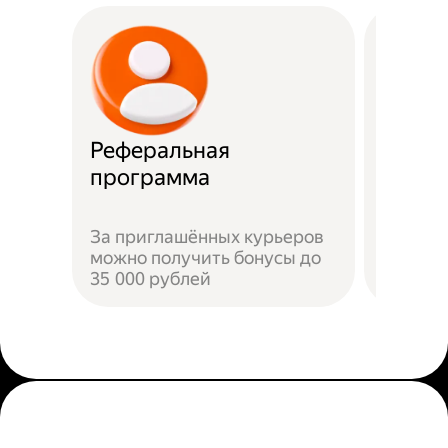
Реферальная
Прост
программа
Достат
За приглашённых курьеров
прилож
можно получить бонусы до
добави
35 000 рублей
пройти