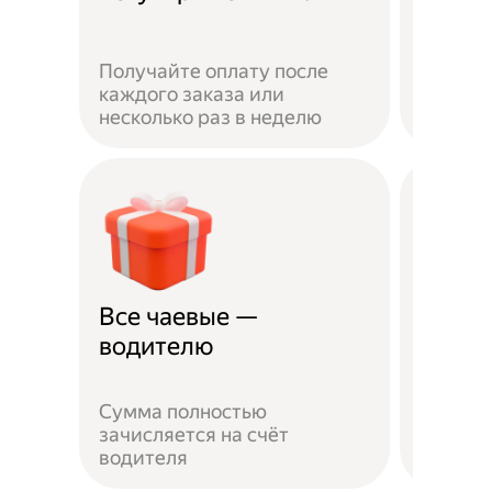
Получайте оплату после
Вы мож
каждого заказа или
выбират
несколько раз в неделю
города 
Все чаевые —
Распи
водителю
выбо
Сумма полностью
Можно 
зачисляется на счёт
когда у
водителя
выходн