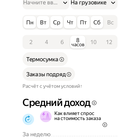
На грузовике
Пн
Вт
Ср
Чт
Пт
Сб
Вс
8
2
4
6
10
12
часов
Термосумка
Заказы подряд
Расчёт с учётом условий
Средний доход
Как влияет спрос
на стоимость заказа
За неделю