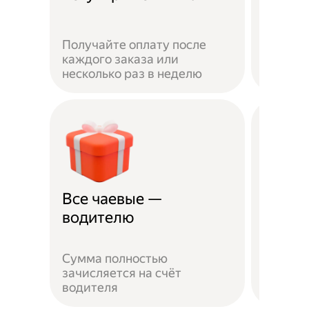
Получайте оплату после
Вы мож
каждого заказа или
выбират
несколько раз в неделю
города 
Все чаевые —
Распи
водителю
выбо
Сумма полностью
Можно 
зачисляется на счёт
когда у
водителя
выходн