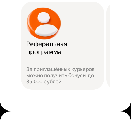
Реферальная
Прост
программа
Достат
За приглашённых курьеров
прилож
можно получить бонусы до
добави
35 000 рублей
пройти