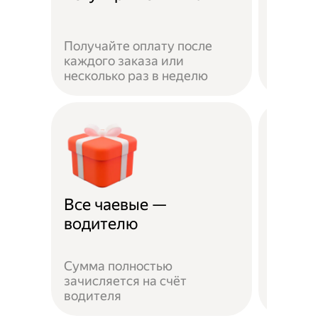
Получайте оплату после
Вы мож
каждого заказа или
выбират
несколько раз в неделю
города 
Все чаевые —
Распи
водителю
выбо
Сумма полностью
Можно 
зачисляется на счёт
когда у
водителя
выходн