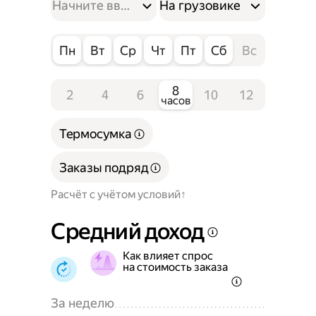
На грузовике
Пн
Вт
Ср
Чт
Пт
Сб
Вс
8
2
4
6
10
12
часов
Термосумка
Заказы подряд
Расчёт с учётом условий
Средний доход
Как влияет спрос
на стоимость заказа
За неделю