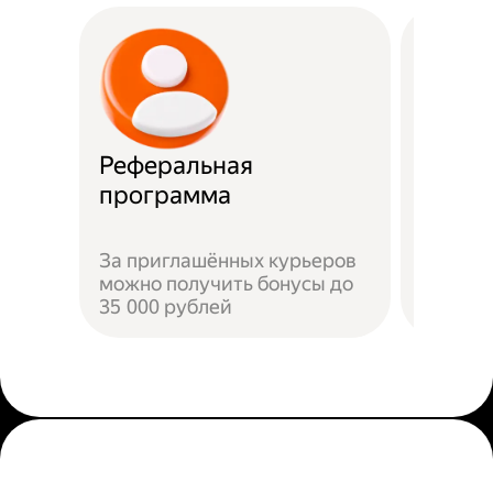
Реферальная
Прост
программа
Достат
За приглашённых курьеров
прилож
можно получить бонусы до
добави
35 000 рублей
пройти