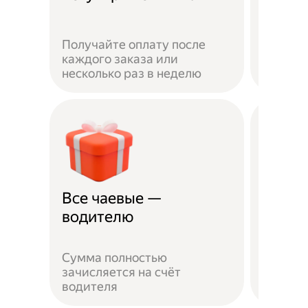
Получайте оплату после
Вы мож
каждого заказа или
выбират
несколько раз в неделю
города 
Все чаевые —
Распи
водителю
выбо
Сумма полностью
Можно 
зачисляется на счёт
когда у
водителя
выходн