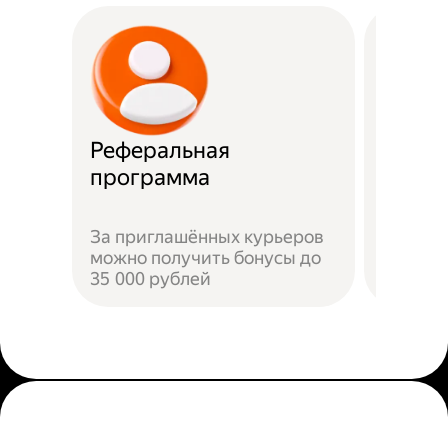
Реферальная
Прост
программа
Достат
За приглашённых курьеров
прилож
можно получить бонусы до
добави
35 000 рублей
пройти