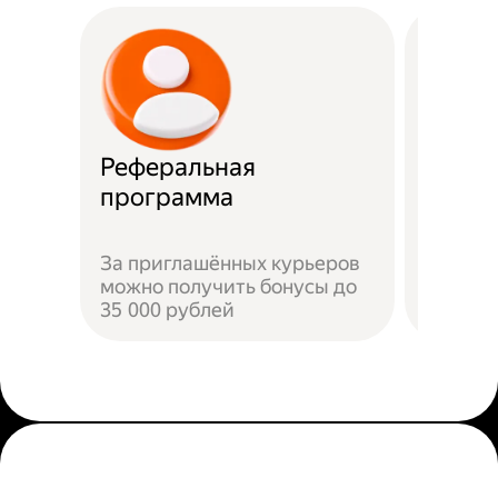
Реферальная
Прост
программа
Достат
За приглашённых курьеров
прилож
можно получить бонусы до
добави
35 000 рублей
пройти