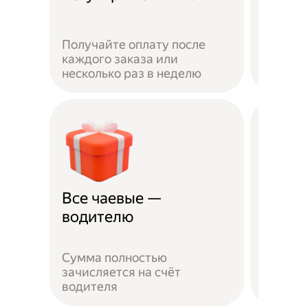
Получайте оплату после
Вы мож
каждого заказа или
выбират
несколько раз в неделю
города 
Все чаевые —
Распи
водителю
выбо
Сумма полностью
Можно 
зачисляется на счёт
когда у
водителя
выходн