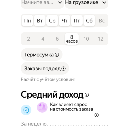
На грузовике
Пн
Вт
Ср
Чт
Пт
Сб
Вс
8
2
4
6
10
12
часов
Термосумка
Заказы подряд
Расчёт с учётом условий
Средний доход
Как влияет спрос
на стоимость заказа
За неделю