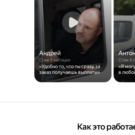
Андрей
Анто
Стаж 5 месяцев
Стаж 4 
«Удобно то, что ты сразу за
«Я мог
заказ получаешь выплаты»
в любо
Как это работа