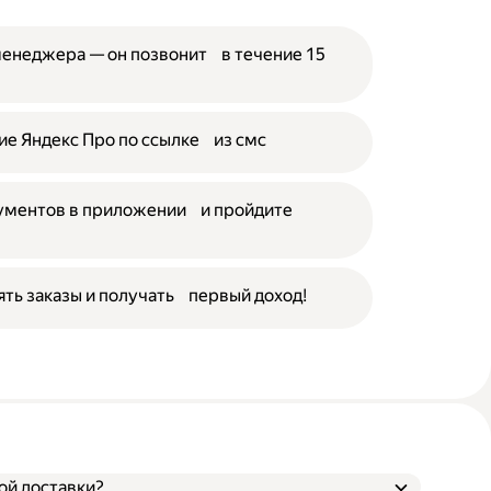
менеджера — он позвонит в течение 15
е Яндекс Про по ссылке из смс
кументов в приложении и пройдите
ять заказы и получать первый доход!
ой доставки?