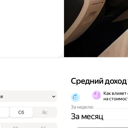
Средний доход
Как влияет
ке
на стоимос
За неделю
т
Сб
Вс
За месяц