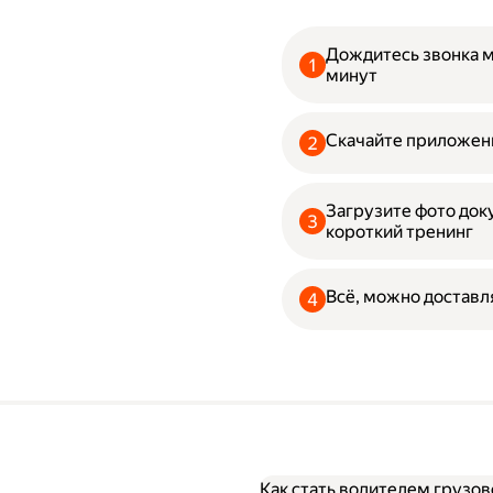
Дождитесь звонка 
минут
Скачайте приложени
Загрузите фото до
короткий тренинг
Всё, можно доставл
Как стать водителем грузов