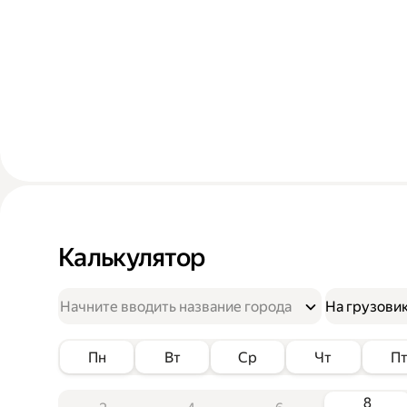
Калькулятор
На грузови
Пн
Вт
Ср
Чт
П
8