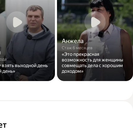
Анжела
Стаж 6 месяцев
н
«Это прекрасная
года
возможность для женщины
у взять выходной день
совмещать дела с хорошим
й день»
доходом»
ет