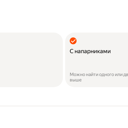
С напарниками
Можно найти одного или дв
выше