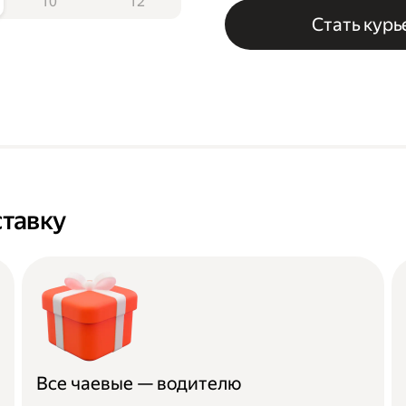
10
12
Стать кур
тавку
Все чаевые — водителю