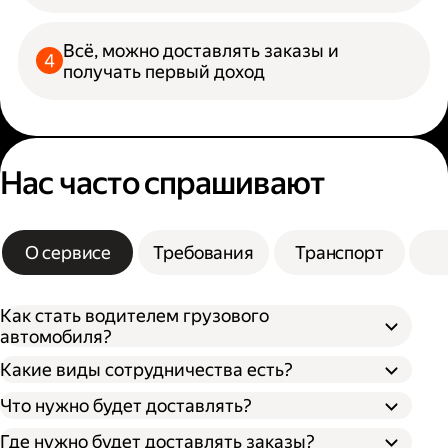
Всё, можно доставлять заказы и
получать первый доход
Нас часто спрашивают
О сервисе
Требования
Транспорт
Как стать водителем грузового
автомобиля?
Какие виды сотрудничества есть?
Что нужно будет доставлять?
Через парк;
Через парк как самозанятый;
Где нужно будет доставлять заказы?